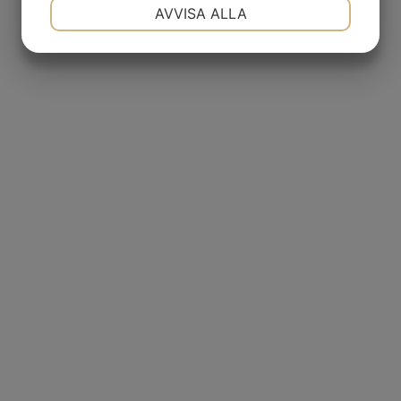
NÖDVÄNDIG
INSTÄLLNINGAR
AVVISA ALLA
JA
NEJ
JA
NEJ
MARKNADSFÖRING
STATISTIK