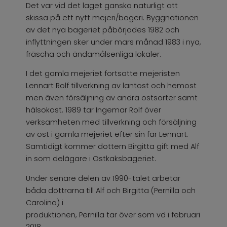
Det var vid det laget ganska naturligt att
skissa på ett nytt mejeri/bageri. Byggnationen
av det nya bageriet påbörjades 1982 och
inflyttningen sker under mars månad 1983 i nya,
fräscha och ändamålsenliga lokaler.
I det gamla mejeriet fortsatte mejeristen
Lennart Rolf tillverkning av lantost och hemost
men även försäljning av andra ostsorter samt
hälsokost. 1989 tar Ingemar Rolf över
verksamheten med tillverkning och försäljning
av ost i gamla mejeriet efter sin far Lennart.
Samtidigt kommer dottern Birgitta gift med Alf
in som delägare i Ostkaksbageriet.
Under senare delen av 1990-talet arbetar
båda döttrarna till Alf och Birgitta (Pernilla och
Carolina) i
produktionen, Pernilla tar över som vd i februari
2018.