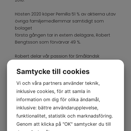
Hösten 2020 köper Pernilla 51 % av aktierna utav
övriga familjemedlemmar samtidigt som
bolaget
första gången tar in extern delägare, Robert
Bengtsson som förvärvar 49 %.
Robert delar vår passion för Småländsk
ostkaka och han driver även Falbygdens
Osteria i Falköping.
Samtycke till cookies
Vi och våra partners använder teknik,
inklusive cookies, för att samla in
information om dig för olika ändamål,
inklusive: bättre användarupplevelse,
funktionalitet, statistik och marknadsföring.
Genom att klicka på "OK" samtycker du till