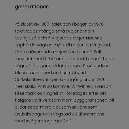
generationer.
På slutet av 1960-talet och i början av 1970-
talet lades många små mejerier ner i
Sverige,så också Vrigstads Mejeri.När Arla
upphörde väga in mjölk till mejeriet i Vrigstad,
köpte dåvarande mejeristen Lennart Rolf
mejeriet med tillhörande bostad. Lennart hade
några år tidigare bildat bolaget Smålandsost
tillsammans med sin hustru Ingrid.
Ostkakstillverkningen kom igång under 1970 i
liten skala. År 1980 kommer Alf Wihrén, svärson
till Lennart och Ingrid, in i företaget efter att
tidigare varit verksam inom byggbranschen. Alf
bildar sedermera det som är känt som
Ostkaksbageriet i Vrigstad AB tillsammans
med svågern Ingemar Rolf.