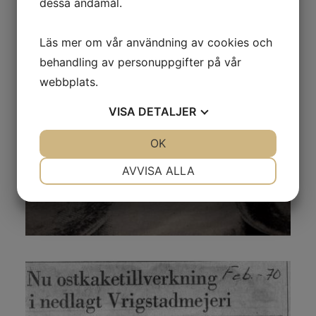
dessa ändamål.
Läs mer om vår användning av cookies och
behandling av personuppgifter på vår
webbplats.
VISA
DETALJER
JA
NEJ
OK
JA
NEJ
NÖDVÄNDIG
INSTÄLLNINGAR
AVVISA ALLA
JA
NEJ
JA
NEJ
MARKNADSFÖRING
STATISTIK