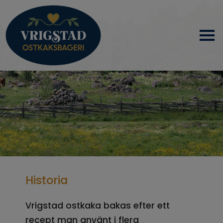
HEM
OM OSS
PRODUKTER
NYHETER
Historia
SAMARBETSPARTNERS
Vrigstad ostkaka bakas efter ett
recept man använt i flera
KONTAKT